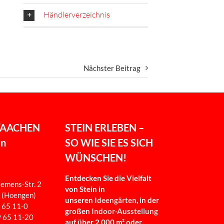
Händlerverzeichnis
Nächster Beitrag
/AACHEN
STEIN ERLEBEN –
en
SO WIE SIE ES SICH
WÜNSCHEN!
Entdecken Sie die Vielfalt
emens-Str. 2
von Stein in
 (Hoengen)
unseren
Ideengärten
, in der
9 65 11-0
großen
Indoor-Ausstellung
9 65 11-20
auf über 2.000 m² oder