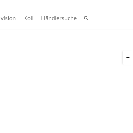
nvision
Koll
Händlersuche
Toggl
Slidi
Bar
Area