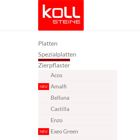
Zum
Inhalt
springen
Platten
Spezialplatten
Zierpflaster
Acos
Amalfi
Belluna
Castilla
Enzo
Exeo Green