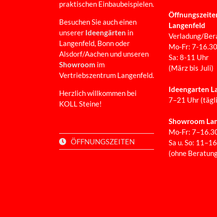
praktischen Einbaubeispielen.
Öffnungszeite
Besuchen Sie auch einen
Langenfeld
unserer
Ideengärten
in
Verladung/Ber
Langenfeld, Bonn oder
Mo-Fr: 7-16.3
Alsdorf/Aachen und unseren
Sa: 8-11 Uhr
Showroom
im
(März bis Juli)
Vertriebszentrum Langenfeld.
Ideengarten L
Herzlich willkommen bei
7–21 Uhr (tägl
KOLL Steine!
Showroom Lan
Mo-Fr: 7–16.3
ÖFFNUNGSZEITEN
Sa u. So: 11–1
(ohne Beratung