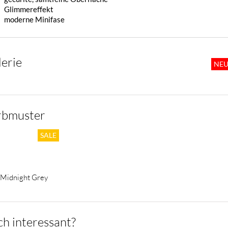
Glimmereffekt
moderne Minifase
erie
rbmuster
Midnight Grey
h interessant?