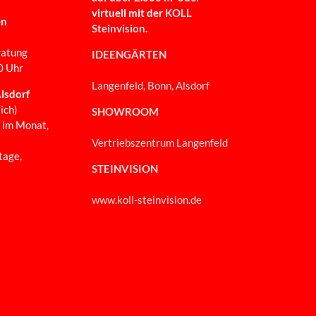
virtuell mit der
KOLL
en
Steinvision
.
ratung
IDEENGÄRTEN
0 Uhr
Langenfeld, Bonn, Alsdorf
lsdorf
ich)
SHOWROOM
 im Monat,
Vertriebszentrum Langenfeld
tage,
STEINVISION
www.koll-steinvision.de