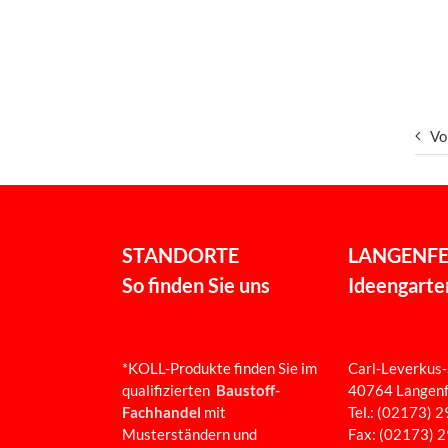
Vo
STANDORTE
LANGENF
So finden Sie uns
Ideengart
*KOLL-Produkte finden Sie im
Carl-Leverkus-
qualifizierten
Baustoff-
40764 Langenf
Fachhandel
mit
Tel.: (02173) 
Musterständern und
Fax: (02173) 