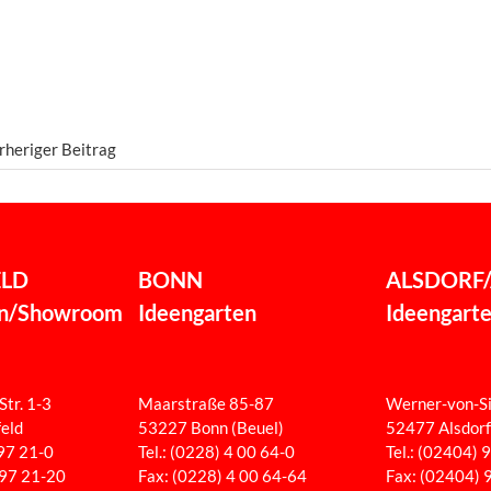
rheriger Beitrag
ELD
BONN
ALSDORF
en/Showroom
Ideengarten
Ideengart
Str. 1-3
Maarstraße 85-87
Werner-von-Si
eld
53227 Bonn (Beuel)
52477 Alsdorf
297 21-0
Tel.: (0228) 4 00 64-0
Tel.: (02404) 
297 21-20
Fax: (0228) 4 00 64-64
Fax: (02404) 