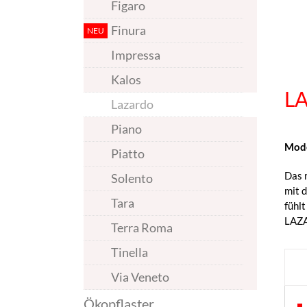
Figaro
Finura
Impressa
Kalos
L
Lazardo
Piano
Mode
Piatto
Das 
Solento
mit 
Tara
fühlt
LAZA
Terra Roma
Tinella
Via Veneto
Ökopflaster