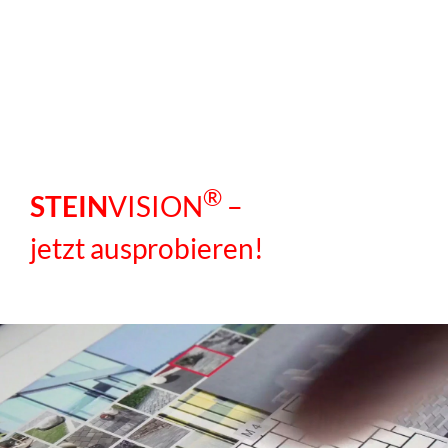
®
STEIN
VISION
–
jetzt ausprobieren!