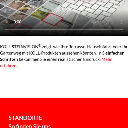
®
KOLL
STEIN
VISION
zeigt, wie Ihre Terrasse, Hauseinfahrt oder Ihr
Gartenweg mit KOLL-Produkten aussehen könnten. In
3 einfachen
Schritten
bekommen Sie einen realistischen Eindruck.
Mehr
erfahren…
STANDORTE
So finden Sie uns