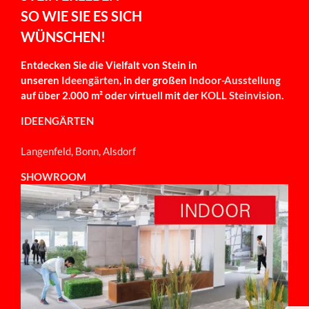
SO WIE SIE ES SICH
WÜNSCHEN!
Entdecken Sie die Vielfalt von Stein in
unseren
Ideengärten
, in der großen
Indoor-Ausstellung
auf über 2.000 m² oder virtuell mit der
KOLL Steinvision
.
IDEENGÄRTEN
Langenfeld, Bonn, Alsdorf
SHOWROOM